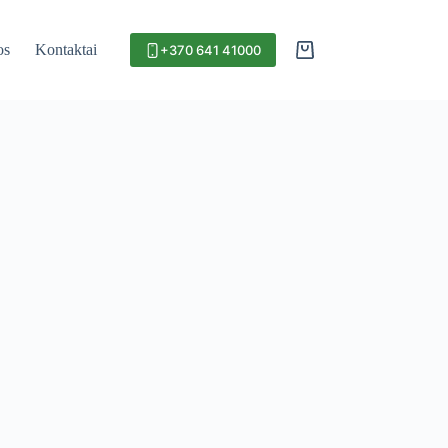
os
Kontaktai
+370 641 41000