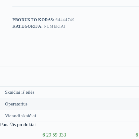
PRODUKTO KODAS:
64444749
KATEGORIJA:
NUMERIAI
Skaičiai iš eilės
Operatorius
Vienodi skaičiai
Panašūs produktai
6 29 59 333
6