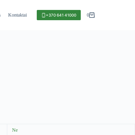
s
Kontaktai
0
+370 641 41000
Ne