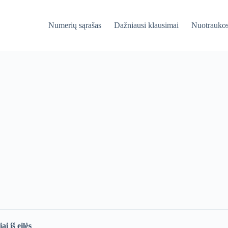
Numerių sąrašas
Dažniausi klausimai
Nuotrauko
ai iš eilės