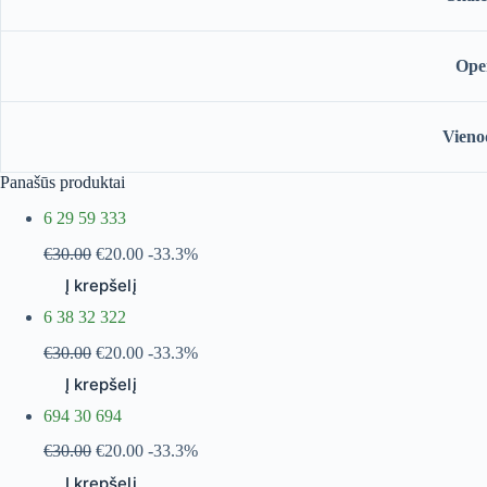
Ope
Vienod
Panašūs produktai
6 29 59 333
€
30.00
€
20.00
-33.3%
Į krepšelį
6 38 32 322
€
30.00
€
20.00
-33.3%
Į krepšelį
694 30 694
€
30.00
€
20.00
-33.3%
Į krepšelį