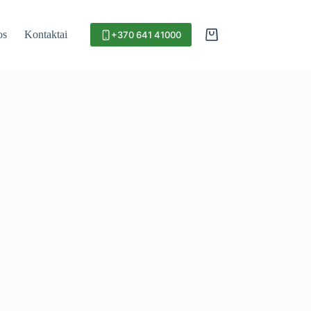
os
Kontaktai
+370 641 41000
Krepšelis