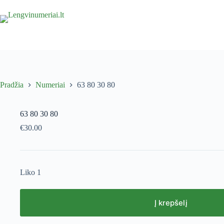
Skip
to
content
Pradžia
Numeriai
63 80 30 80
63 80 30 80
€
30.00
Liko 1
Į krepšelį