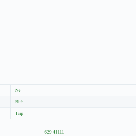
Ne
Bitė
Taip
629 41111