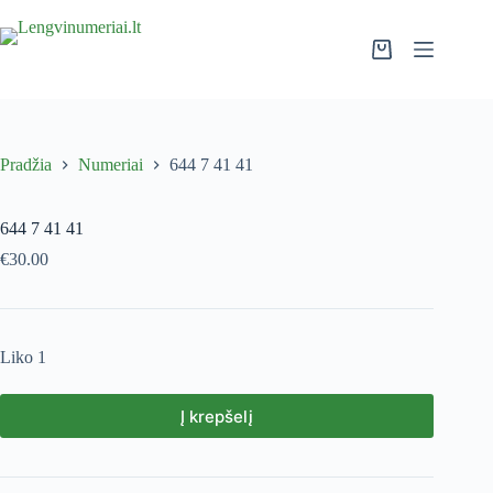
Pradžia
Numeriai
644 7 41 41
644 7 41 41
€
30.00
Liko 1
Į krepšelį