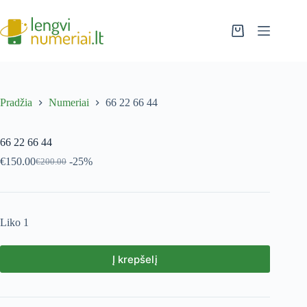
Pradžia
Numeriai
66 22 66 44
66 22 66 44
€
150.00
-25%
€
200.00
Liko 1
Į krepšelį