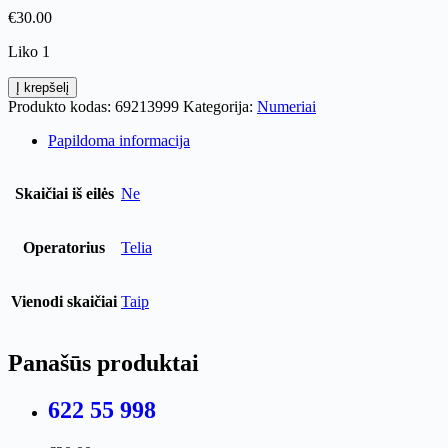
€
30.00
Liko 1
produkto
Į krepšelį
kiekis:
Produkto kodas:
69213999
Kategorija:
Numeriai
692
13
Papildoma informacija
999
Skaičiai iš eilės
Ne
Operatorius
Telia
Vienodi skaičiai
Taip
Panašūs produktai
622 55 998