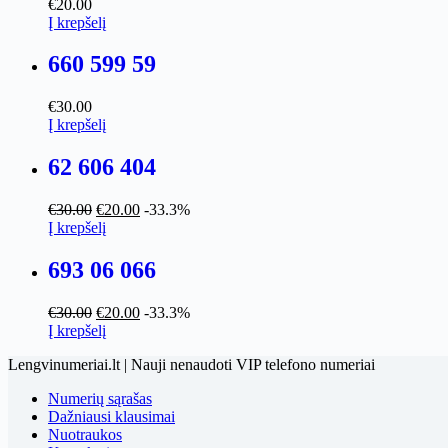
€
20.00
Į krepšelį
660 599 59
€
30.00
Į krepšelį
62 606 404
Original
Current
€
30.00
€
20.00
-33.3%
price
price
Į krepšelį
was:
is:
€30.00.
€20.00.
693 06 066
Original
Current
€
30.00
€
20.00
-33.3%
price
price
Į krepšelį
was:
is:
Lengvinumeriai.lt | Nauji nenaudoti VIP telefono numeriai
€30.00.
€20.00.
Numerių sąrašas
Dažniausi klausimai
Nuotraukos