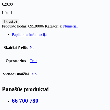
€
20.00
Liko 1
produkto
Į krepšelį
kiekis:
Produkto kodas:
69530006
Kategorija:
Numeriai
695
3
Papildoma informacija
0006
Skaičiai iš eilės
Ne
Operatorius
Telia
Vienodi skaičiai
Taip
Panašūs produktai
66 700 780